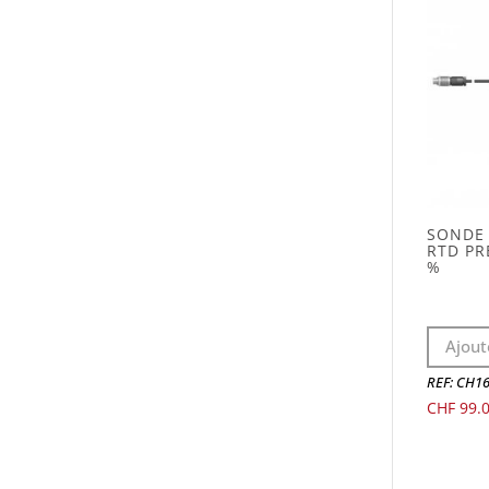
SONDE 
RTD PR
%
Ajout
REF: CH1
CHF
99.