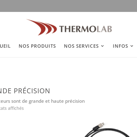
h
UEIL
NOS PRODUITS
NOS SERVICES
INFOS
DE PRÉCISION
teurs sont de grande et haute précision
Trié
tats affichés
par
prix
croissant