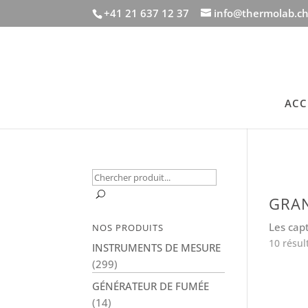
+41 21 637 12 37
info@thermolab.c
ACC
Recherche
pour :
U
GRAN
Les cap
NOS PRODUITS
10 résul
INSTRUMENTS DE MESURE
(299)
GÉNÉRATEUR DE FUMÉE
(14)