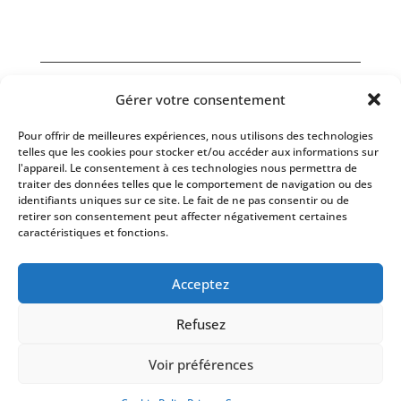
Gérer votre consentement
Nos Services
Pour offrir de meilleures expériences, nous utilisons des technologies
telles que les cookies pour stocker et/ou accéder aux informations sur
l'appareil. Le consentement à ces technologies nous permettra de
traiter des données telles que le comportement de navigation ou des
identifiants uniques sur ce site. Le fait de ne pas consentir ou de
retirer son consentement peut affecter négativement certaines
Infos
caractéristiques et fonctions.
Acceptez
ThermoLab Sàrl, Z.I. Le Trési 6D, 1028 Préverenges, Suisse, tél
Refusez
+41 21 637 12 37 - info(@)thermolab.ch
Copyright © 2019-2024. Tous droits réservés
Voir préférences