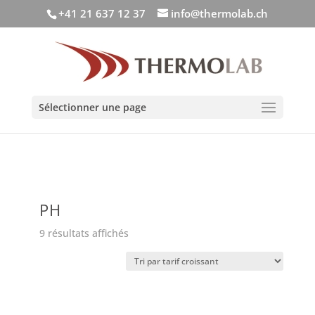
+41 21 637 12 37
info@thermolab.ch
Sélectionner une page
PH
Trié
9 résultats affichés
par
prix
croissant