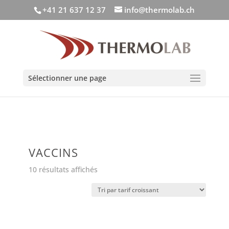
+41 21 637 12 37
info@thermolab.ch
Sélectionner une page
VACCINS
Trié
10 résultats affichés
par
prix
croissant