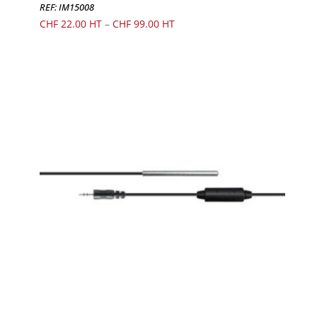
a
REF: IM15008
plusieurs
CHF
22.00
–
CHF
99.00
variations.
Les
options
peuvent
être
choisies
sur
la
page
du
produit