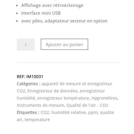
Affichage avec rétroéclairage
Interface mini USB
avec piles, adaptateur secteur en option
quantité
Ajouter au panier
de
CP11
-
CO2
IM10031
-
Catégories :
appareil de mesure et enregistreur
Appareil
CO2
,
Enregistreur de données
,
enregistreur
de
humidité
,
enregistreur température
,
Hygromètres
,
mesure
Instruments de mesure
,
Qualité de l'air - CO2
portable,
Étiquettes :
CO2
,
humidité relative
,
ppm
,
qualite
capteur
air
,
temperature
CO2,
humidité