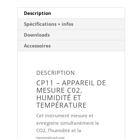
et
température
Description
Spécifications + infos
Downloads
Accessoires
DESCRIPTION
CP11 – APPAREIL DE
MESURE C02,
HUMIDITÉ ET
TEMPÉRATURE
Cet instrument mesure et
enregistre simultanément le
CO2, l’humidité et la
température.