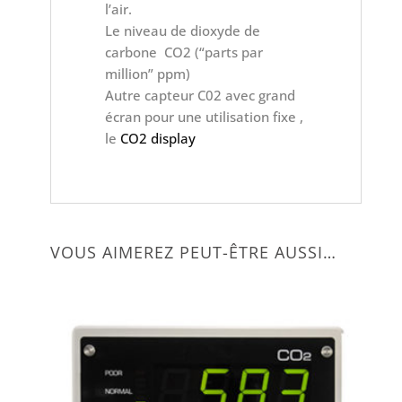
l’air.
Le niveau de dioxyde de
carbone CO2 (“parts par
million” ppm)
Autre capteur C02 avec grand
écran pour une utilisation fixe ,
le
CO2 display
VOUS AIMEREZ PEUT-ÊTRE AUSSI…