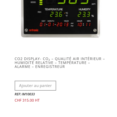
CO2 DISPLAY- CO₂ – QUALITÉ AIR INTÉRIEUR –
HUMIDITÉ RELATIVE – TEMPÉRATURE –
ALARME – ENREGISTREUR
Ajouter au panier
REF: IM10033
CHF
315.00