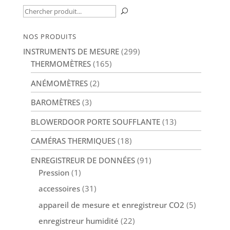
options
Recherche
U
peuvent
pour :
être
NOS PRODUITS
choisies
INSTRUMENTS DE MESURE
(299)
sur
THERMOMÈTRES
(165)
la
ANÉMOMÈTRES
(2)
page
du
BAROMÈTRES
(3)
produit
BLOWERDOOR PORTE SOUFFLANTE
(13)
CAMÉRAS THERMIQUES
(18)
ENREGISTREUR DE DONNÉES
(91)
Pression
(1)
accessoires
(31)
appareil de mesure et enregistreur CO2
(5)
enregistreur humidité
(22)