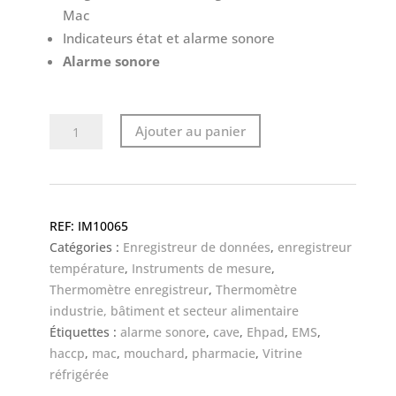
Mac
Indicateurs état et alarme sonore
Alarme sonore
quantité
Ajouter au panier
de
EL-
SIE-
1+,
IM10065
data
Catégories :
Enregistreur de données
,
enregistreur
logger
température
,
Instruments de mesure
,
température,
Thermomètre enregistreur
,
Thermomètre
-18°C
industrie, bâtiment et secteur alimentaire
à
Étiquettes :
alarme sonore
,
cave
,
Ehpad
,
EMS
,
55°C,
haccp
,
mac
,
mouchard
,
pharmacie
,
Vitrine
ultra
réfrigérée
précis