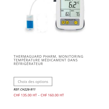
THERMAGUARD PHARM, MONITORING
TEMPÉRATURE MÉDICAMENT DANS
RÉFRIGÉRATEUR
Ce
Choix des options
produit
a
REF: CH226-911
plusieurs
CHF
135.00
–
CHF
160.00
variations.
Les