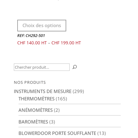
Ce
Choix des options
produit
a
REF: CH292-501
plusieurs
CHF
140.00
–
CHF
199.00
variations.
Les
options
Recherche
U
peuvent
pour :
être
NOS PRODUITS
choisies
INSTRUMENTS DE MESURE
(299)
sur
THERMOMÈTRES
(165)
la
ANÉMOMÈTRES
(2)
page
du
BAROMÈTRES
(3)
produit
BLOWERDOOR PORTE SOUFFLANTE
(13)