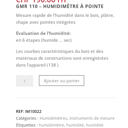
GMR 110 – HUMIDIMÈTRE À POINTE
Mesure rapide de l’humidité dans le bois, plâtre,
chape avec pointes intégrées
Évaluation de l’humidité:
en 6 étapes (humide … sec)
Les courbes caractéristiques du bois et des
matériaux de constructions sont enregistrées
dans l’appareil (138 )
quantité
Ajouter au panier
de
Humidimètre
à
pointes
IM10022
-
Catégories :
Humidimètres
,
Instruments de mesure
GMR
Étiquettes :
humidimètre
,
humidité
,
humidité
110