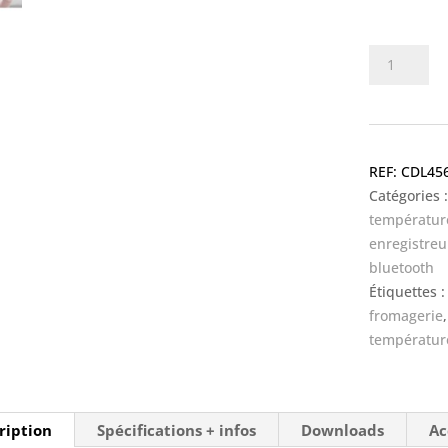
quantité
de
RuuviTag
PRO
-
CDL45
capteur
Catégories 
températu
températur
-
enregistreu
IP68-
bluetooth
69K
Étiquettes 
-
fromagerie
bluetooth,
températur
option
wifi
ription
Spécifications + infos
Downloads
Ac