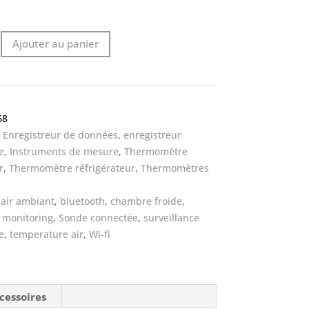
Ajouter au panier
68
:
Enregistreur de données
,
enregistreur
re
e
,
Instruments de mesure
,
Thermomètre
r
,
Thermomètre réfrigérateur
,
Thermomètres
:
air ambiant
,
bluetooth
,
chambre froide
,
,
monitoring
,
Sonde connectée
,
surveillance
e
,
temperature air
,
Wi-fi
cessoires