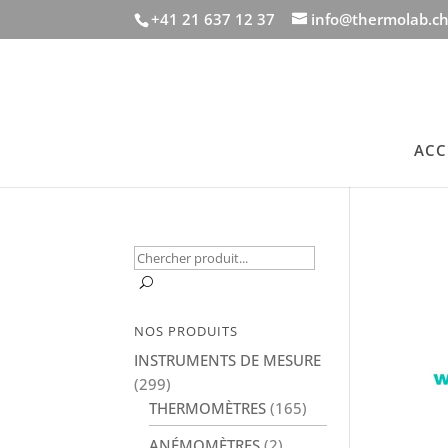
+41 21 637 12 37
info@thermolab.c
ACC
Recherche
pour :
U
NOS PRODUITS
INSTRUMENTS DE MESURE
(299)
THERMOMÈTRES
(165)
ANÉMOMÈTRES
(2)