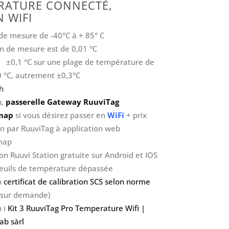
RATURE CONNECTÉ,
 WIFI
 mesure de -40°C à + 85° C
on de mesure est de 0,01 °C
n ±0,1 °C sur une plage de température de
0 °C, autrement ±0,3°C
h
n,
passerelle Gateway RuuviTag
map
si vous désirez passer en
WiFi
+ prix
n par RuuviTag à application web
map
on Ruuvi Station gratuite sur Android et IOS
seuils de température dépassée
n
certificat de calibration SCS selon norme
 sur demande)
n i
Kit 3 RuuviTag Pro Temperature Wifi |
b sàrl