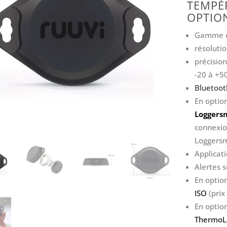
TEMPÉ
OPTION
Gamme de
résoluti
précisio
-20 à +5
Bluetoot
En optio
Loggers
connexio
Loggers
Applicati
Alertes 
En optio
ISO
(prix
En optio
ThermoLa