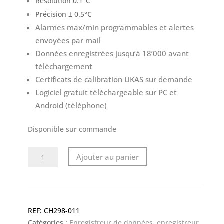
Résolution 0.1°C
Précision ± 0.5°C
Alarmes max/min programmables et alertes
envoyées par mail
Données enregistrées jusqu’à 18’000 avant
téléchargement
Certificats de calibration UKAS sur demande
Logiciel gratuit téléchargeable sur PC et
Android (téléphone)
Disponible sur commande
quantité
Ajouter au panier
de
ThermaData
Wifi
logger
CH298-011
avec
Catégories :
Enregistreur de données
,
enregistreur