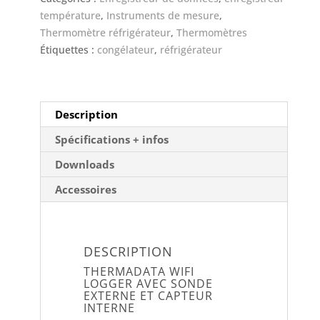
sonde
température
,
Instruments de mesure
,
externe
Thermomètre réfrigérateur
,
Thermomètres
et
Étiquettes :
congélateur
,
réfrigérateur
capteur
interne
Description
Spécifications + infos
Downloads
Accessoires
DESCRIPTION
THERMADATA WIFI
LOGGER AVEC SONDE
EXTERNE ET CAPTEUR
INTERNE