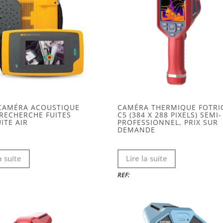
croissant
CAMÉRA ACOUSTIQUE
CAMÉRA THERMIQUE FOTRI
– RECHERCHE FUITES
C5 (384 X 288 PIXELS) SEMI-
ITE AIR
PROFESSIONNEL, PRIX SUR
DEMANDE
a suite
Lire la suite
REF: