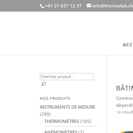
+41 21 637 12 37
info@thermolab.c
ACC
Recherche
pour :
U
BÂT
Caméra 
NOS PRODUITS
déperdit
INSTRUMENTS DE MESURE
14 résul
(299)
THERMOMÈTRES
(165)
ANÉMOMÈTRES
(2)