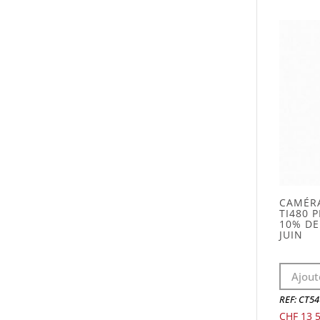
CAMÉR
TI480 P
10% DE
JUIN
Ajout
REF: CT5
CHF
13 5