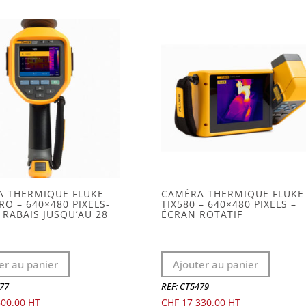
A THERMIQUE FLUKE
CAMÉRA THERMIQUE FLUKE
RO – 640×480 PIXELS-
TIX580 – 640×480 PIXELS –
 RABAIS JUSQU’AU 28
ÉCRAN ROTATIF
er au panier
Ajouter au panier
477
REF: CT5479
00.00
CHF
17 330.00