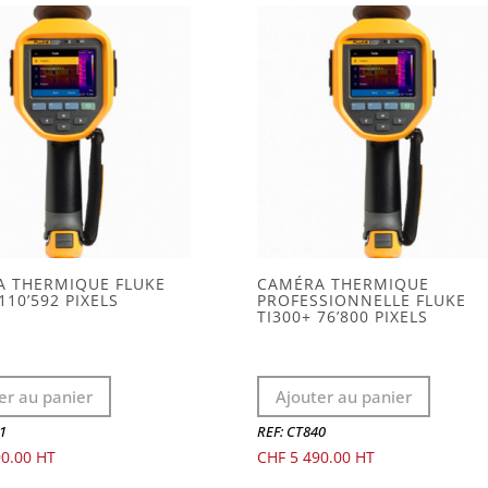
A THERMIQUE FLUKE
CAMÉRA THERMIQUE
110’592 PIXELS
PROFESSIONNELLE FLUKE
TI300+ 76’800 PIXELS
er au panier
Ajouter au panier
1
REF: CT840
0.00
CHF
5 490.00