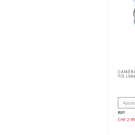
CAMÉRA
TI5 (38
Ajout
REF:
CHF
2 99