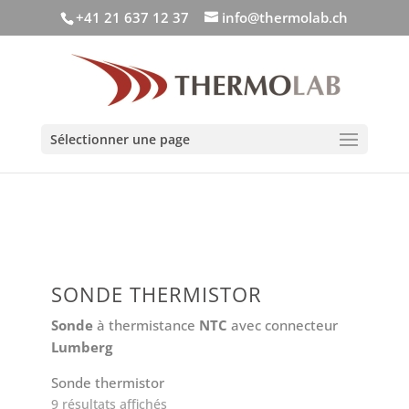
+41 21 637 12 37
info@thermolab.ch
Sélectionner une page
SONDE THERMISTOR
Sonde
à thermistance
NTC
avec connecteur
Lumberg
Sonde thermistor
Trié
9 résultats affichés