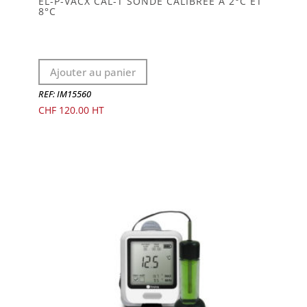
EL-P-VACX CAL-T SONDE CALIBRÉE À 2°C ET
8°C
Ajouter au panier
REF: IM15560
CHF
120.00