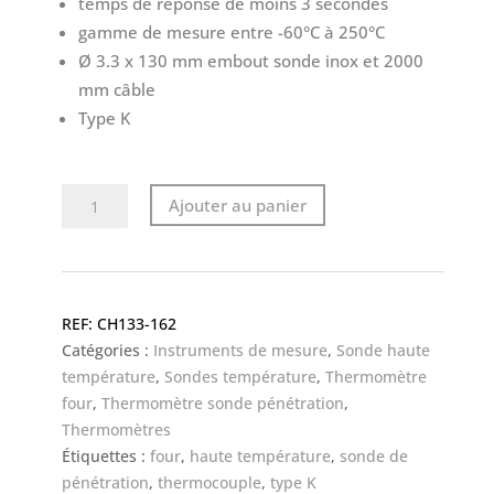
temps de réponse de moins 3 secondes
gamme de mesure entre -60°C à 250°C
Ø 3.3 x 130 mm embout sonde inox et 2000
mm câble
Type K
quantité
Ajouter au panier
de
Sonde
de
pénétration,
CH133-162
haute
Catégories :
Instruments de mesure
,
Sonde haute
température
température
,
Sondes température
,
Thermomètre
avec
four
,
Thermomètre sonde pénétration
,
poignée
Thermomètres
en
Étiquettes :
four
,
haute température
,
sonde de
PTFE
pénétration
,
thermocouple
,
type K