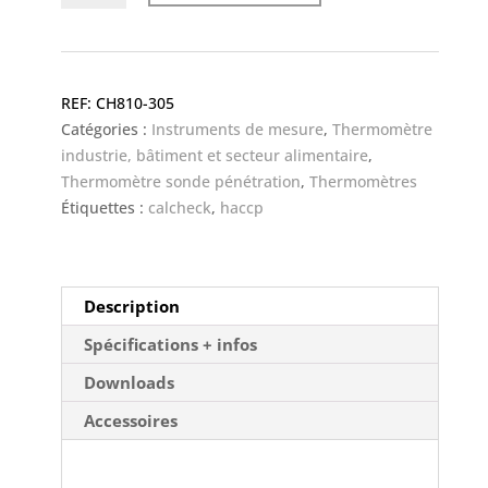
de
Thermalite
thermomètre
digital
CH810-305
-
Catégories :
Instruments de mesure
,
Thermomètre
HACCP
industrie, bâtiment et secteur alimentaire
,
Thermomètre sonde pénétration
,
Thermomètres
Étiquettes :
calcheck
,
haccp
Description
Spécifications + infos
Downloads
Accessoires