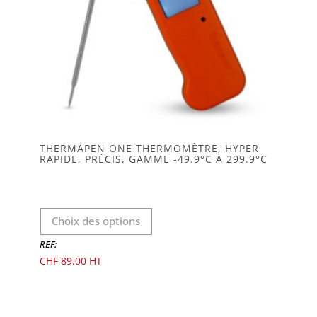
THERMAPEN ONE THERMOMÈTRE, HYPER
RAPIDE, PRÉCIS, GAMME -49.9°C À 299.9°C
Ce
Choix des options
produit
a
REF:
plusieurs
CHF
89.00
variations.
Les
options