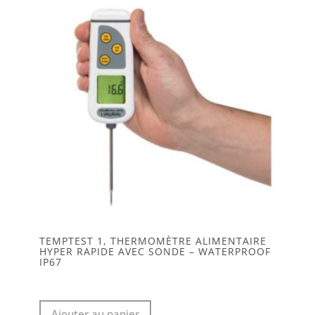
peuvent
être
choisies
sur
la
page
du
produit
TEMPTEST 1, THERMOMÈTRE ALIMENTAIRE
HYPER RAPIDE AVEC SONDE – WATERPROOF
IP67
Ajouter au panier