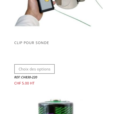
CLIP POUR SONDE
Ce
Choix des options
produit
a
REF: CH830-220
plusieurs
CHF
5.00
variations.
Les
options
peuvent