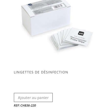
choisies
sur
la
page
du
produit
LINGETTES DE DÉSINFECTION
Ajouter au panier
REF: CH836-220