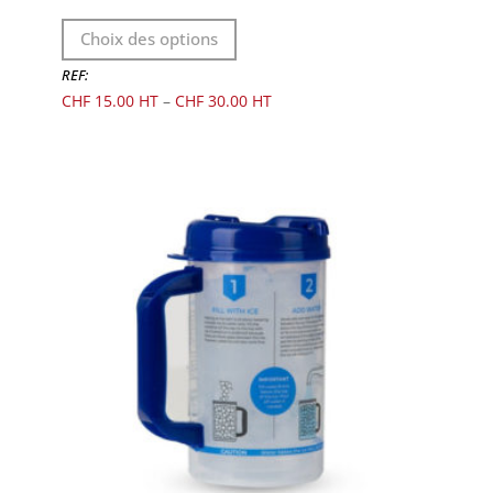
Ce
Choix des options
produit
a
REF:
plusieurs
CHF
15.00
–
CHF
30.00
variations.
Les
options
peuvent
être
choisies
sur
la
page
du
produit