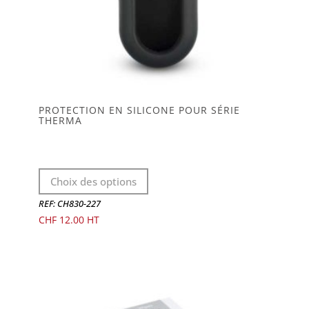
PROTECTION EN SILICONE POUR SÉRIE
THERMA
Ce
Choix des options
produit
a
REF: CH830-227
plusieurs
CHF
12.00
variations.
Les
options
peuvent
être