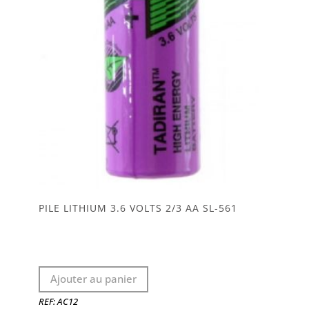
être
choisies
sur
la
page
du
produit
PILE LITHIUM 3.6 VOLTS 2/3 AA SL-561
Ajouter au panier
REF: AC12