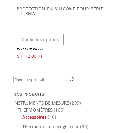
PROTECTION EN SILICONE POUR SÉRIE
THERMA
Ce
Choix des options
produit
a
REF: CH830-227
plusieurs
CHF
12.00
variations.
Les
options
Recherche
U
peuvent
pour :
être
NOS PRODUITS
choisies
INSTRUMENTS DE MESURE
(299)
sur
THERMOMÈTRES
(165)
la
Accessoires
(40)
page
Thermomètre enregistreur
(36)
du