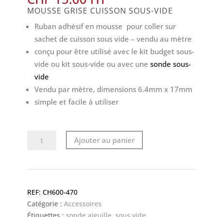
MOUSSE GRISE CUISSON SOUS-VIDE
Ruban adhésif en mousse pour coller sur
sachet de cuisson sous vide – vendu au mètre
conçu pour être utilisé avec le kit budget sous-
vide ou kit sous-vide ou avec une
sonde sous-
vide
Vendu par mètre, dimensions 6.4mm x 17mm
simple et facile à utiliser
quantité
Ajouter au panier
de
mousse
grise
cuisson
CH600-470
sous-
Catégorie :
Accessoires
vide
Étiquettes :
sonde aiguille
,
sous vide