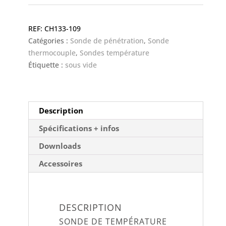
température
sous-
CH133-109
vide,
Catégories :
Sonde de pénétration
,
Sonde
thermocouple
thermocouple
,
Sondes température
type
Étiquette :
sous vide
K,
-60°C
à
90°C
Description
Spécifications + infos
Downloads
Accessoires
DESCRIPTION
SONDE DE TEMPÉRATURE