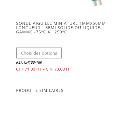
SONDE AIGUILLE MINIATURE 1MMX50MM
LONGUEUR – SEMI SOLIDE OU LIQUIDE,
GAMME -75°C À +250°C
Ce
Choix des options
produit
a
REF: CH133-180
plusieurs
CHF
71.00
–
CHF
73.00
variations.
Les
options
PRODUITS SIMILAIRES
peuvent
être
choisies
sur
la