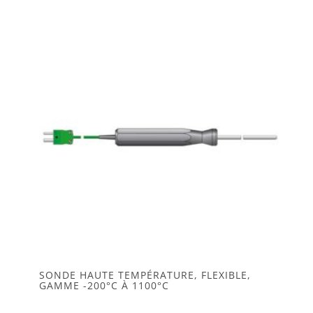
Les
options
peuvent
être
choisies
sur
la
page
du
produit
SONDE HAUTE TEMPÉRATURE, FLEXIBLE,
GAMME -200°C À 1100°C