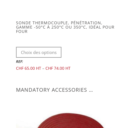
SONDE THERMOCOUPLE, PÉNÉTRATION,
GAMME -50°C À 250°C OU 350°C, IDÉAL POUR
FOUR
Ce
Choix des options
produit
a
REF:
plusieurs
CHF
65.00
–
CHF
74.00
variations.
Les
options
MANDATORY ACCESSORIES …
peuvent
être
choisies
sur
la