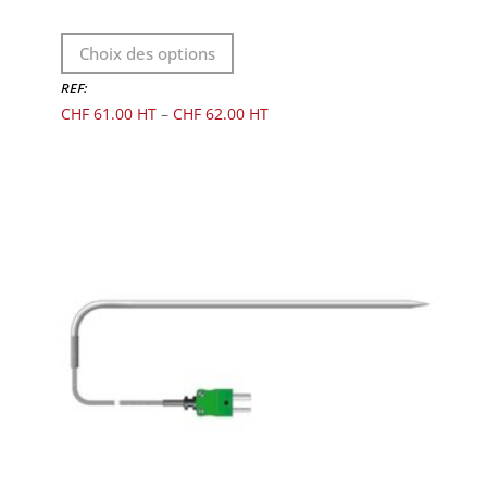
Ce
Choix des options
produit
a
REF:
plusieurs
CHF
61.00
–
CHF
62.00
variations.
Les
options
peuvent
être
choisies
sur
la
page
du
produit