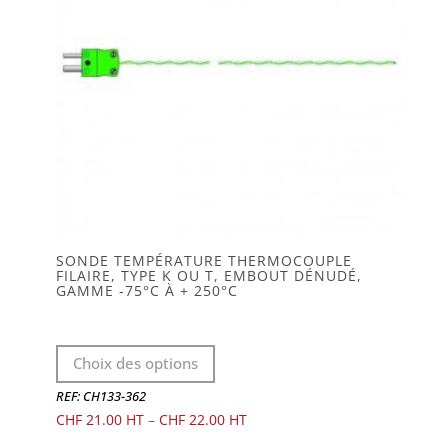
page
du
produit
SONDE TEMPÉRATURE THERMOCOUPLE
FILAIRE, TYPE K OU T, EMBOUT DÉNUDÉ,
GAMME -75°C À + 250°C
Ce
Choix des options
produit
a
REF: CH133-362
plusieurs
CHF
21.00
–
CHF
22.00
variations.