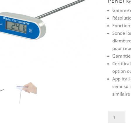
PÉNÉTR
Gamme de
Résoluti
Fonction
Sonde lo
diamètre
pour rép
Garantie
Certifica
option o
Applicat
semi-soli
similaire
quantité
de
Thermomè