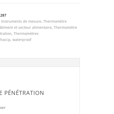
-287
:
Instruments de mesure
,
Thermomètre
bâtiment et secteur alimentaire
,
Thermomètre
n
tration
,
Thermomètres
:
haccp
,
waterproof
E PÉNÉTRATION
iser