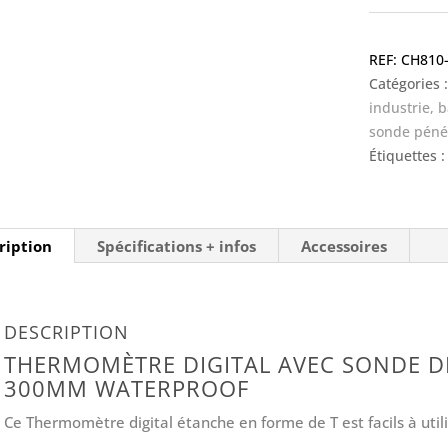
digital
avec
CH810
sonde
Catégories 
de
industrie, 
pénétratio
sonde péné
300mm
Étiquettes 
waterproof
ription
Spécifications + infos
Accessoires
DESCRIPTION
THERMOMÈTRE DIGITAL AVEC SONDE D
300MM WATERPROOF
Ce Thermomètre digital étanche en forme de T est facils à util