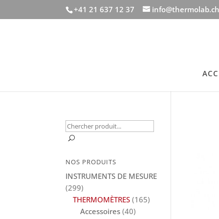
+41 21 637 12 37
info@thermolab.c
ACC
Recherche
pour :
U
NOS PRODUITS
INSTRUMENTS DE MESURE
(299)
THERMOMÈTRES
(165)
Accessoires
(40)