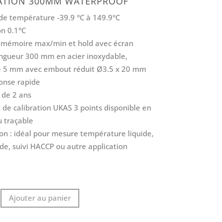
ATION 300MM WATERPROOF
 température -39.9 °C à 149.9°C
on 0.1°C
 mémoire max/min et hold avec écran
ngueur 300 mm en acier inoxydable,
 5 mm avec embout réduit Ø3.5 x 20 mm
onse rapide
 de 2 ans
t de calibration UKAS 3 points disponible en
u traçable
ion : idéal pour mesure température liquide,
de, suivi HACCP ou autre application
Ajouter au panier
tre