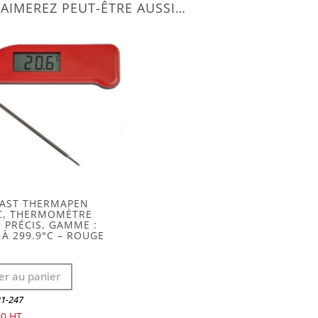
AIMEREZ PEUT-ÊTRE AUSSI…
FAST THERMAPEN
C, THERMOMÈTRE
, PRÉCIS, GAMME :
C À 299.9°C – ROUGE
er au panier
31-247
00