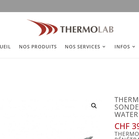
h
UEIL
NOS PRODUITS
NOS SERVICES
INFOS
THERM
SONDE
WATER
CHF
39
THERMO