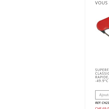
VOUS 
SUPER
CLASSI
RAPIDE
-49.9°
Ajout
REF: CH2
CHF
69.