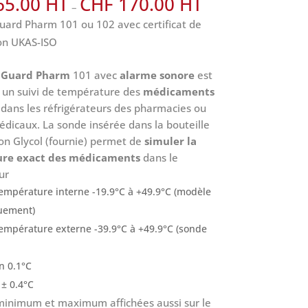
5.00
CHF
170.00
–
ard Pharm 101 ou 102 avec certificat de
ion UKAS-ISO
Guard Pharm
101 avec
alarme sonore
est
 un suivi de température des
médicaments
dans les réfrigérateurs des pharmacies ou
édicaux. La sonde insérée dans la bouteille
ion Glycol (fournie) permet de
simuler la
re exact des médicaments
dans le
ur
mpérature interne -19.9°C à +49.9°C (modèle
uement)
mpérature externe -39.9°C à +49.9°C (sonde
n 0.1°C
 ± 0.4°C
minimum et maximum affichées aussi sur le