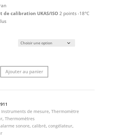
ran
at de calibration UKAS/ISO
2 points -18°C
clus
Ajouter au panier
ard
-911
re
:
Instruments de mesure
,
Thermomètre
nt
ur
,
Thermomètres
:
alarme sonore
,
calibré
,
congélateur
,
ur
ur