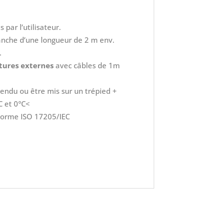
par l’utilisateur.
che d’une longueur de 2 m env.
.
tures externes
avec câbles de 1m
endu ou être mis sur un trépied +
C et 0°C<
 norme ISO 17205/IEC