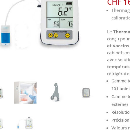
CHF
16
Thermagu
calibrat
Le
Therma
conçu pour
et vaccins
cabinets m
avec solut
températu
réfrigérate
Gamme te
101 uniq
Gamme te
externe)
Résolutio
Précision
Valeurs 