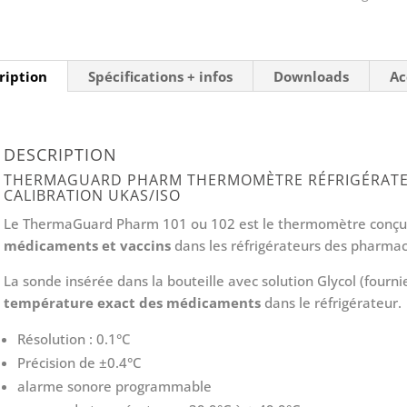
certificat
de
calibration
ription
Spécifications + infos
Downloads
Ac
UKAS
DESCRIPTION
THERMAGUARD PHARM THERMOMÈTRE RÉFRIGÉRATEU
CALIBRATION UKAS/ISO
Le ThermaGuard Pharm 101 ou 102 est le thermomètre conçu 
médicaments et vaccins
dans les réfrigérateurs des pharmac
La sonde insérée dans la bouteille avec solution Glycol (fourn
température exact des médicaments
dans le réfrigérateur.
Résolution : 0.1°C
Précision de
±
0.4°C
alarme sonore programmable