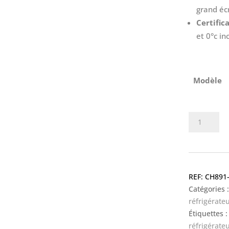
grand éc
Certific
et 0°c in
Modèle
quantité
de
ThermaGu
Pharm,
monitoring
CH891
températu
Catégories 
médicame
réfrigérate
dans
Étiquettes 
réfrigérate
réfrigérate
avec