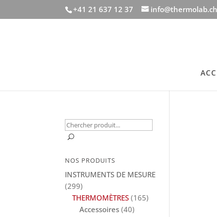
+41 21 637 12 37
info@thermolab.c
ACC
Recherche
pour :
U
NOS PRODUITS
INSTRUMENTS DE MESURE
(299)
THERMOMÈTRES
(165)
Accessoires
(40)