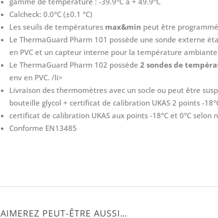
gamme de température : -39.9°C à + 49.9°C
Calcheck: 0.0°C (±0.1 °C)
Les seuils de températures
max&min
peut être programmés 
Le ThermaGuard Pharm 101 possède une sonde externe étan
en PVC et un capteur interne pour la température ambiante
Le ThermaGuard Pharm 102 possède
2 sondes de tempéra
env en PVC. /li>
Livraison des thermomètres avec un socle ou peut être susp
bouteille glycol + certificat de calibration UKAS 2 points -18°
certificat de calibration UKAS aux points -18°C et 0°C selon
Conforme EN13485
AIMEREZ PEUT-ÊTRE AUSSI…